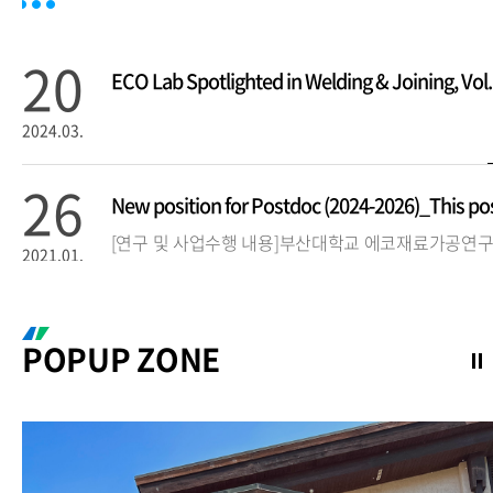
20
ECO
2024.03.
26
2021.01.
14
POPUP ZONE
We have new member joining to our Eco lab.She i
2020.09.